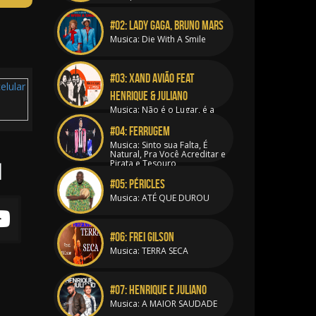
#02:
Lady Gaga, Bruno Mars
Musica: Die With A Smile
#03:
Xand Avião feat
Henrique & Juliano
Musica: Não é o Lugar, é a
pessoa
#04:
Ferrugem
Musica: Sinto sua Falta, É
Natural, Pra Você Acreditar e
l
Pirata e Tesouro
#05:
PÉRICLES
Musica: ATÉ QUE DUROU
#06:
FREI GILSON
Musica: TERRA SECA
#07:
Henrique e Juliano
Musica: A MAIOR SAUDADE