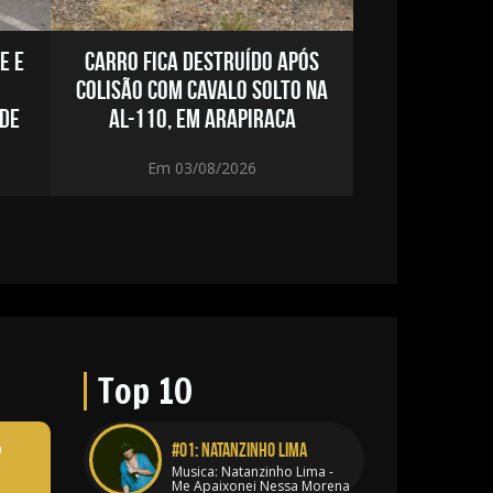
E E
CARRO FICA DESTRUÍDO APÓS
DUPLA É PRE
COLISÃO COM CAVALO SOLTO NA
FURTAR M
 DE
AL-110, EM ARAPIRACA
ABANDONAR C
EM LIMOEI
Em 03/08/2026
Em 03
Top 10
#01:
Natanzinho lima
u
Musica: Natanzinho Lima -
Me Apaixonei Nessa Morena