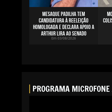
NA RETIRADA
MESAQUE PADILHA TEM
MO
A UNCISAL EM
CANDIDATURA À REELEIÇÃO
COLI
; DEFENSORIA
HOMOLOGADA E DECLARA APOIO A
M RECURSO
ARTHUR LIRA AO SENADO
2026
Em 03/08/2026
PROGRAMA MICROFONE 